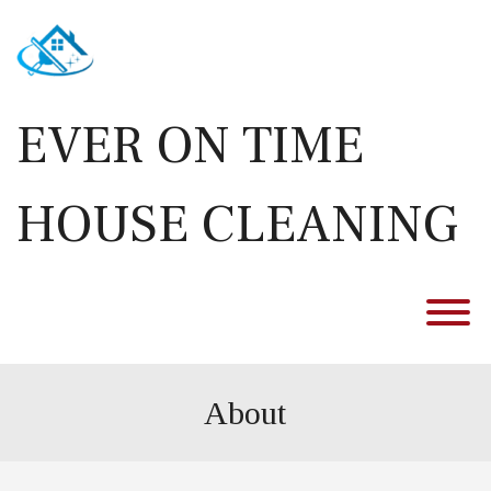
Skip
to
content
EVER ON TIME
HOUSE CLEANING
T
About